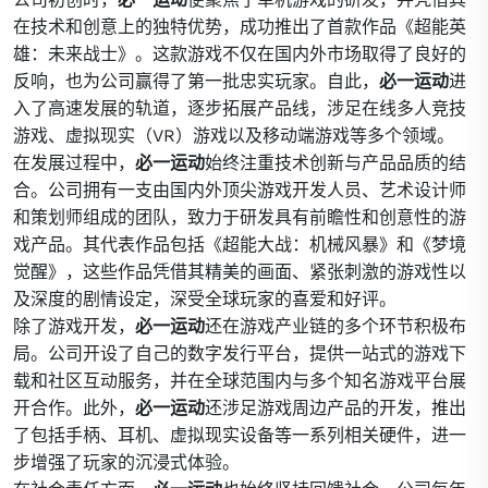
在技术和创意上的独特优势，成功推出了首款作品《超能英
雄：未来战士》。这款游戏不仅在国内外市场取得了良好的
反响，也为公司赢得了第一批忠实玩家。自此，
必一运动
进
入了高速发展的轨道，逐步拓展产品线，涉足在线多人竞技
游戏、虚拟现实（VR）游戏以及移动端游戏等多个领域。
在发展过程中，
必一运动
始终注重技术创新与产品品质的结
合。公司拥有一支由国内外顶尖游戏开发人员、艺术设计师
和策划师组成的团队，致力于研发具有前瞻性和创意性的游
戏产品。其代表作品包括《超能大战：机械风暴》和《梦境
觉醒》，这些作品凭借其精美的画面、紧张刺激的游戏性以
及深度的剧情设定，深受全球玩家的喜爱和好评。
除了游戏开发，
必一运动
还在游戏产业链的多个环节积极布
局。公司开设了自己的数字发行平台，提供一站式的游戏下
载和社区互动服务，并在全球范围内与多个知名游戏平台展
开合作。此外，
必一运动
还涉足游戏周边产品的开发，推出
了包括手柄、耳机、虚拟现实设备等一系列相关硬件，进一
步增强了玩家的沉浸式体验。